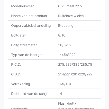
Modelnummer
8.25 maal 22.5
Naam van het product
Ruiteloze wielen
Oppervlaktebehandeling
E-coating
Boltgaten
8/10
Boltgatdiameter
26/32.5
Typ van de boorgat
1*45/SR22
P.C.D.
275/285/335/285.75
C.B.D.
214/221/281/220/222
Verrekening
169/110
Dichtheid van de schijf
14
Flash-butt-
Lasfunctie
sweiswerk/onderwater