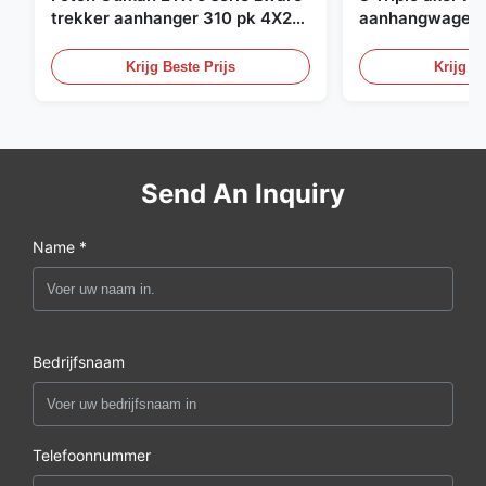
trekker aanhanger 310 pk 4X2
aanhangwagen z
trekker
semi-aanhangw
vrachtwagen 4
Krijg Beste Prijs
Krijg Be
13000mm
Send An Inquiry
Name *
Bedrijfsnaam
Telefoonnummer